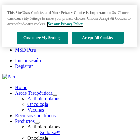
This Site Uses Cookies and Your Privacy Choice Is Important to Us
. Choose
Customize My Settings
to make your privacy choices. Choose
Accept All Cookies
to
accept third-party cookies.
See our Privacy Policy
Customize My Settings
Accept All Cookies
MSD Perú
Iniciar sesión
Registrar
Home
Áreas Terapéuticas
Open
Antimicrobianos
submenu
Oncología
Vacunas
Recursos Científicos
Productos
Open
Antimicrobianos
submenu
Zerbaxa®
Oncología