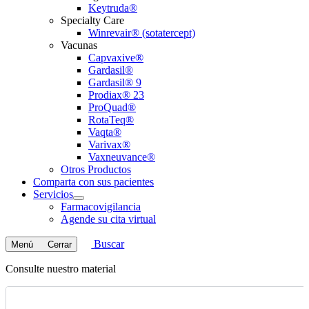
Keytruda®
Specialty Care
Winrevair® (sotatercept)
Vacunas
Capvaxive®
Gardasil®
Gardasil® 9
Prodiax® 23
ProQuad®
RotaTeq®
Vaqta®
Varivax®
Vaxneuvance®
Otros Productos
Comparta con sus pacientes
Servicios
Open
Farmacovigilancia
submenu
Agende su cita virtual
Buscar
Menú
Cerrar
Consulte nuestro material