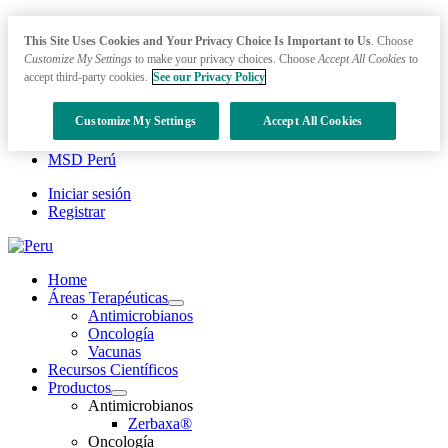
This Site Uses Cookies and Your Privacy Choice Is Important to Us
. Choose
Customize My Settings
to make your privacy choices. Choose
Accept All Cookies
to
accept third-party cookies.
See our Privacy Policy
Customize My Settings
Accept All Cookies
MSD Perú
Iniciar sesión
Registrar
Home
Áreas Terapéuticas
Open
Antimicrobianos
submenu
Oncología
Vacunas
Recursos Científicos
Productos
Open
Antimicrobianos
submenu
Zerbaxa®
Oncología