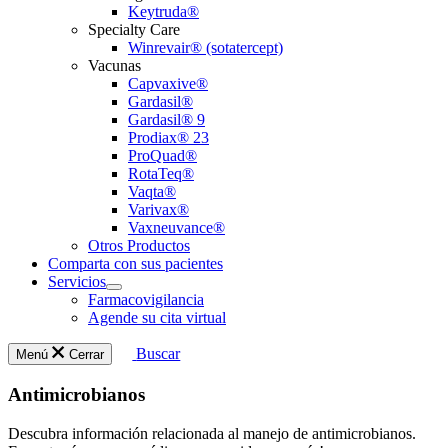
Keytruda®
Specialty Care
Winrevair® (sotatercept)
Vacunas
Capvaxive®
Gardasil®
Gardasil® 9
Prodiax® 23
ProQuad®
RotaTeq®
Vaqta®
Varivax®
Vaxneuvance®
Otros Productos
Comparta con sus pacientes
Servicios
Open
Farmacovigilancia
submenu
Agende su cita virtual
Buscar
Menú
Cerrar
Antimicrobianos
Descubra información relacionada al manejo de antimicrobianos.