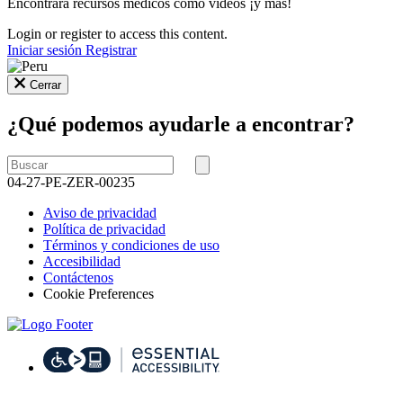
Encontrará recursos médicos como videos ¡y más!
Login or register to access this content.
Iniciar sesión
Registrar
Cerrar
¿Qué podemos ayudarle a encontrar?
Buscar
por
Buscar
04-27-PE-ZER-00235
Aviso de privacidad
Política de privacidad
Términos y condiciones de uso
Accesibilidad
Contáctenos
Cookie Preferences