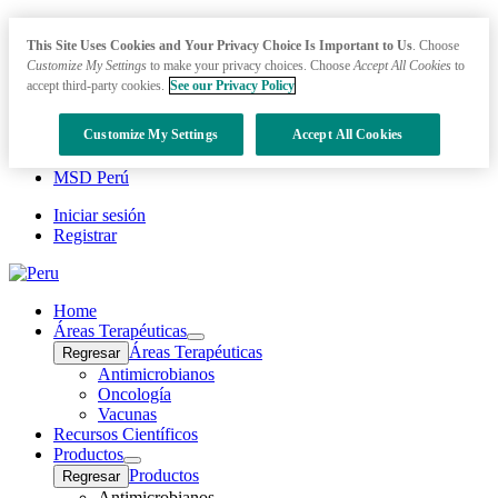
This Site Uses Cookies and Your Privacy Choice Is Important to Us
. Choose
Customize My Settings
to make your privacy choices. Choose
Accept All Cookies
to
accept third-party cookies.
See our Privacy Policy
Customize My Settings
Accept All Cookies
MSD Perú
Iniciar sesión
Registrar
Home
Áreas Terapéuticas
Open
Áreas Terapéuticas
Regresar
submenu
Antimicrobianos
Oncología
Vacunas
Recursos Científicos
Productos
Open
Productos
Regresar
submenu
Antimicrobianos