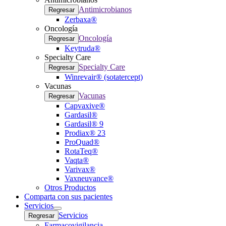
Antimicrobianos
Regresar
Zerbaxa®
Oncología
Oncología
Regresar
Keytruda®
Specialty Care
Specialty Care
Regresar
Winrevair® (sotatercept)
Vacunas
Vacunas
Regresar
Capvaxive®
Gardasil®
Gardasil® 9
Prodiax® 23
ProQuad®
RotaTeq®
Vaqta®
Varivax®
Vaxneuvance®
Otros Productos
Comparta con sus pacientes
Servicios
Open
Servicios
Regresar
submenu
Farmacovigilancia