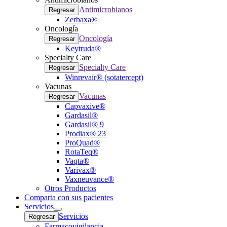
Antimicrobianos
Regresar
Zerbaxa®
Oncología
Oncología
Regresar
Keytruda®
Specialty Care
Specialty Care
Regresar
Winrevair® (sotatercept)
Vacunas
Vacunas
Regresar
Capvaxive®
Gardasil®
Gardasil® 9
Prodiax® 23
ProQuad®
RotaTeq®
Vaqta®
Varivax®
Vaxneuvance®
Otros Productos
Comparta con sus pacientes
Servicios
Open
Servicios
Regresar
submenu
Farmacovigilancia