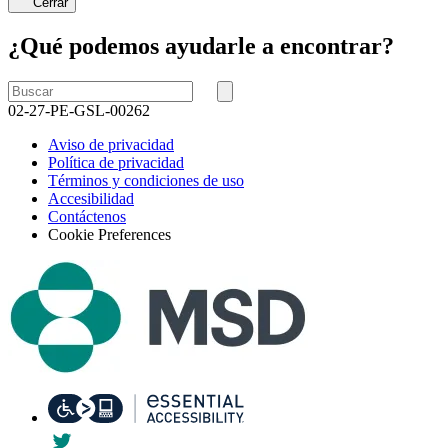
Cerrar
¿Qué podemos ayudarle a encontrar?
Buscar
por
Buscar
02-27-PE-GSL-00262
Aviso de privacidad
Política de privacidad
Términos y condiciones de uso
Accesibilidad
Contáctenos
Cookie Preferences