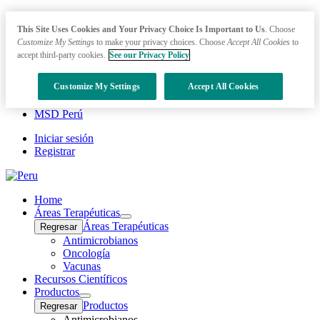
This Site Uses Cookies and Your Privacy Choice Is Important to Us
. Choose
Customize My Settings
to make your privacy choices. Choose
Accept All Cookies
to
accept third-party cookies.
See our Privacy Policy
Customize My Settings
Accept All Cookies
MSD Perú
Iniciar sesión
Registrar
Home
Áreas Terapéuticas
Open
Áreas Terapéuticas
Regresar
submenu
Antimicrobianos
Oncología
Vacunas
Recursos Científicos
Productos
Open
Productos
Regresar
submenu
Antimicrobianos