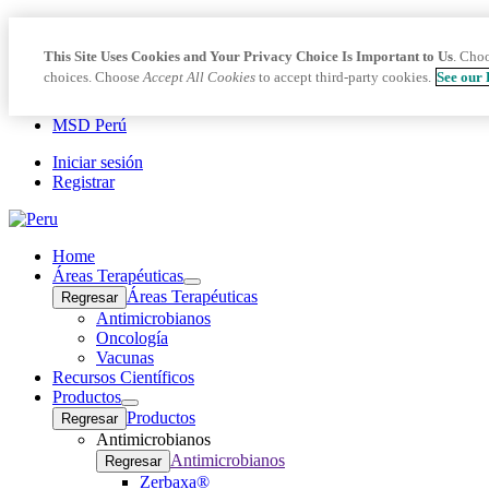
This Site Uses Cookies and Your Privacy Choice Is Important to Us
. Cho
choices. Choose
Accept All Cookies
to accept third-party cookies.
See our 
MSD Perú
Iniciar sesión
Registrar
Home
Áreas Terapéuticas
Open
Áreas Terapéuticas
Regresar
submenu
Antimicrobianos
Oncología
Vacunas
Recursos Científicos
Productos
Open
Productos
Regresar
submenu
Antimicrobianos
Antimicrobianos
Regresar
Zerbaxa®