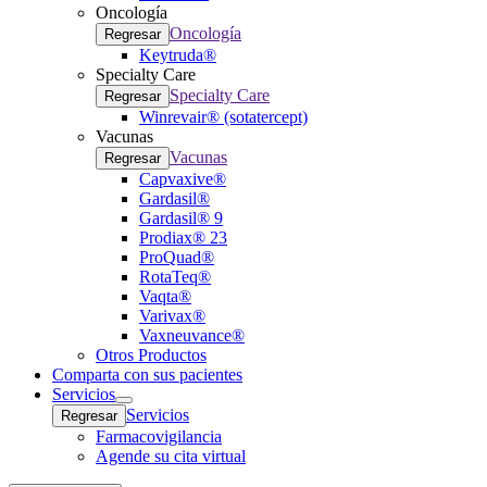
Oncología
Oncología
Regresar
Keytruda®
Specialty Care
Specialty Care
Regresar
Winrevair® (sotatercept)
Vacunas
Vacunas
Regresar
Capvaxive®
Gardasil®
Gardasil® 9
Prodiax® 23
ProQuad®
RotaTeq®
Vaqta®
Varivax®
Vaxneuvance®
Otros Productos
Comparta con sus pacientes
Servicios
Open
Servicios
Regresar
submenu
Farmacovigilancia
Agende su cita virtual