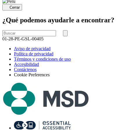
Cerrar
¿Qué podemos ayudarle a encontrar?
Buscar
por
Buscar
01-28-PE-GSL-00405
Aviso de privacidad
Política de privacidad
Términos y condiciones de uso
Accesibilidad
Contáctenos
Cookie Preferences