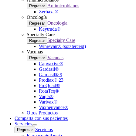
Antimicrobianos
Regresar
Zerbaxa®
Oncología
Oncología
Regresar
Keytruda®
Specialty Care
Specialty Care
Regresar
Winrevair® (sotatercept)
Vacunas
Vacunas
Regresar
Capvaxive®
Gardasil®
Gardasil® 9
Prodiax® 23
ProQuad®
RotaTeq®
Vaqta®
Varivax®
Vaxneuvance®
Otros Productos
Comparta con sus pacientes
Servicios
Open
Servicios
Regresar
submenu
Farmacovigilancia