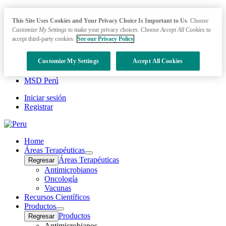
This Site Uses Cookies and Your Privacy Choice Is Important to Us
. Choose
Customize My Settings
to make your privacy choices. Choose
Accept All Cookies
to
accept third-party cookies.
See our Privacy Policy
Customize My Settings
Accept All Cookies
MSD Perú
Iniciar sesión
Registrar
Home
Áreas Terapéuticas
Open
Áreas Terapéuticas
Regresar
submenu
Antimicrobianos
Oncología
Vacunas
Recursos Científicos
Productos
Open
Productos
Regresar
submenu
Antimicrobianos