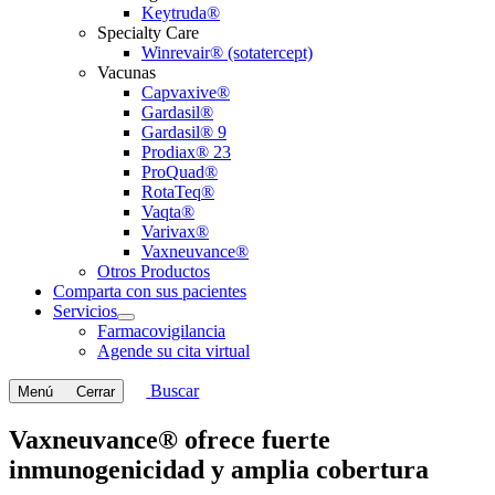
Keytruda®
Specialty Care
Winrevair® (sotatercept)
Vacunas
Capvaxive®
Gardasil®
Gardasil® 9
Prodiax® 23
ProQuad®
RotaTeq®
Vaqta®
Varivax®
Vaxneuvance®
Otros Productos
Comparta con sus pacientes
Servicios
Open
Farmacovigilancia
submenu
Agende su cita virtual
Buscar
Menú
Cerrar
Vaxneuvance® ofrece fuerte
inmunogenicidad y amplia cobertura