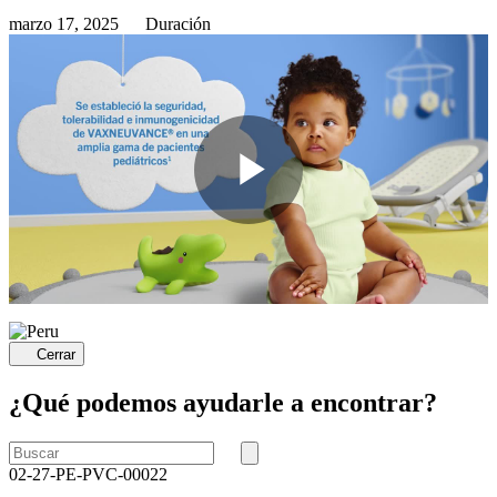
marzo 17, 2025
Duración
Play
Video
Cerrar
¿Qué podemos ayudarle a encontrar?
Buscar
por
Buscar
02-27-PE-PVC-00022