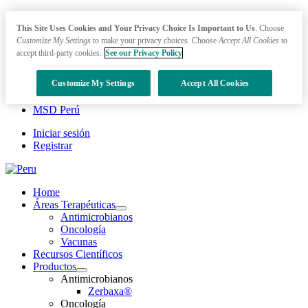
This Site Uses Cookies and Your Privacy Choice Is Important to Us
. Choose
Customize My Settings
to make your privacy choices. Choose
Accept All Cookies
to
accept third-party cookies.
See our Privacy Policy
Customize My Settings
Accept All Cookies
MSD Perú
Iniciar sesión
Registrar
Home
Áreas Terapéuticas
Open
Antimicrobianos
submenu
Oncología
Vacunas
Recursos Científicos
Productos
Open
Antimicrobianos
submenu
Zerbaxa®
Oncología